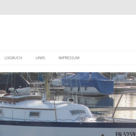
LOGBUCH
LINKS
IMPRESSUM
ERSTE EINDRÜCKE (MÄRZ 2014)
DATENSCHUTZERKLÄRUNG
WEITERE IMPRESSIONEN ( APRIL –
JUNI 2014 )
DER TRANSPORT IN DIE
HEIMISCHE SCHEUNE (30. JUNI
2014)
ALLES MUSS RAUS ( JULI 2014 ) ….