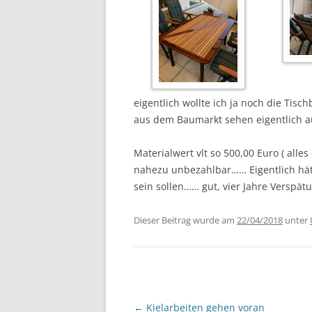
eigentlich wollte ich ja noch die Tis
aus dem Baumarkt sehen eigentlich au
Materialwert vlt so 500,00 Euro ( all
nahezu unbezahlbar…… Eigentlich hätt
sein sollen…… gut, vier Jahre Verspätu
Dieser Beitrag wurde am
22/04/2018
unter
Beitragsnavigation
←
Kielarbeiten gehen voran