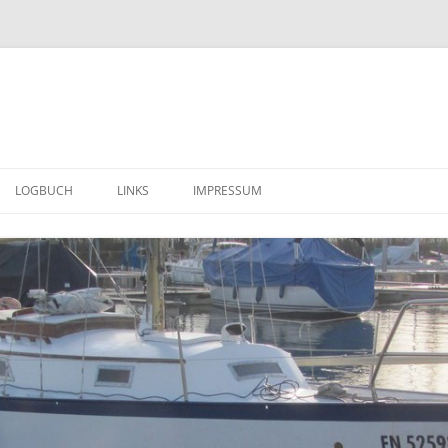
LOGBUCH
LINKS
IMPRESSUM
ERSTE EINDRÜCKE (MÄRZ 2014)
DATENSCHUTZERKLÄRUNG
WEITERE IMPRESSIONEN ( APRIL –
JUNI 2014 )
DER TRANSPORT IN DIE
HEIMISCHE SCHEUNE (30. JUNI
2014)
ALLES MUSS RAUS ( JULI 2014 ) ….