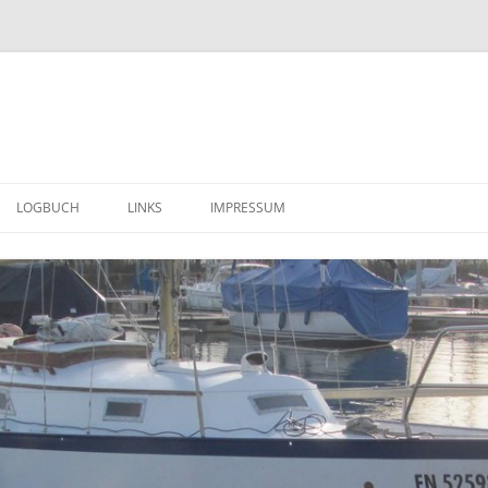
LOGBUCH
LINKS
IMPRESSUM
ERSTE EINDRÜCKE (MÄRZ 2014)
DATENSCHUTZERKLÄRUNG
WEITERE IMPRESSIONEN ( APRIL –
JUNI 2014 )
DER TRANSPORT IN DIE
HEIMISCHE SCHEUNE (30. JUNI
2014)
ALLES MUSS RAUS ( JULI 2014 ) ….