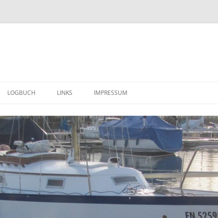
LOGBUCH
LINKS
IMPRESSUM
ERSTE EINDRÜCKE (MÄRZ 2014)
DATENSCHUTZERKLÄRUNG
WEITERE IMPRESSIONEN ( APRIL –
JUNI 2014 )
DER TRANSPORT IN DIE
HEIMISCHE SCHEUNE (30. JUNI
2014)
ALLES MUSS RAUS ( JULI 2014 ) ….