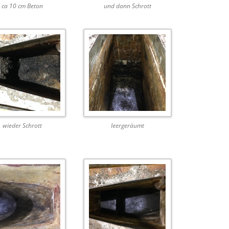
ca 10 cm Beton
und dann Schrott
wieder Schrott
leergeräumt