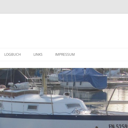
LOGBUCH
LINKS
IMPRESSUM
ERSTE EINDRÜCKE (MÄRZ 2014)
DATENSCHUTZERKLÄRUNG
WEITERE IMPRESSIONEN ( APRIL –
JUNI 2014 )
DER TRANSPORT IN DIE
HEIMISCHE SCHEUNE (30. JUNI
2014)
ALLES MUSS RAUS ( JULI 2014 ) ….