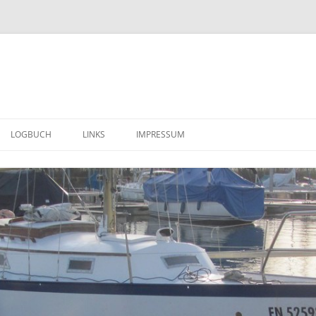
LOGBUCH
LINKS
IMPRESSUM
ERSTE EINDRÜCKE (MÄRZ 2014)
DATENSCHUTZERKLÄRUNG
WEITERE IMPRESSIONEN ( APRIL –
JUNI 2014 )
DER TRANSPORT IN DIE
HEIMISCHE SCHEUNE (30. JUNI
2014)
ALLES MUSS RAUS ( JULI 2014 ) ….